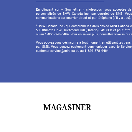
En cliquant sur « Soumettre » ci-dessous, vous acceptez de
personnalisés de BMW Canada Inc. par courriel ou SMS. Vous
communications par courrier direct et par téléphone (s'il y a lieu).
*BMW Canada Inc., qui comprend les divisions de MINI Canada 
50 Ultimate Drive, Richmond Hill (Ontario) L4S 0C8 et peut êtr
ou au 1-866-378-6464. Pour en savoir plus, consultez www.mini.ca 
Vous pouvez vous désinscrire à tout moment en utilisant les liens
par SMS. Vous pouvez également communiquer avec le Service à
customer.service@mini.ca ou au 1-866-378-6464.
MAGASINER