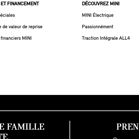
 ET FINANCEMENT
DÉCOUVREZ MINI
péciales
MINI Électrique
de valeur de reprise
Passionnément
 financiers MINI
Traction Intégrale ALL4
E FAMILLE
PREN
E.