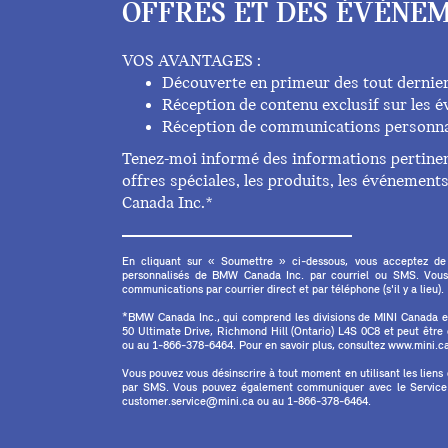
OFFRES ET DES ÉVÉNEM
VOS AVANTAGES :
Découverte en primeur des tout dernie
Réception de contenu exclusif sur les
Réception de communications personna
Tenez-moi informé des informations pertinent
offres spéciales, les produits, les événemen
Canada Inc.*
En cliquant sur « Soumettre » ci-dessous, vous acceptez de
personnalisés de BMW Canada Inc. par courriel ou SMS. Vous
communications par courrier direct et par téléphone (s'il y a lieu).
*BMW Canada Inc., qui comprend les divisions de MINI Canada 
50 Ultimate Drive, Richmond Hill (Ontario) L4S 0C8 et peut êtr
ou au 1-866-378-6464. Pour en savoir plus, consultez www.mini.ca 
Vous pouvez vous désinscrire à tout moment en utilisant les liens
par SMS. Vous pouvez également communiquer avec le Service à
customer.service@mini.ca ou au 1-866-378-6464.