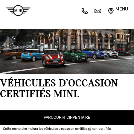
MENU
VÉHICULES D’OCCASION
CERTIFIÉS MINI.
PARCOURIR L’INVENTAIRE
Cette recherche inclura les véhicules d’occasion certifiés
et
non-certifiés.