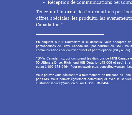
Réception de communications personna
Tenez-moi informé des informations pertinent
offres spéciales, les produits, les événemen
Canada Inc.*
En cliquant sur « Soumettre » ci-dessous, vous acceptez de
personnalisés de BMW Canada Inc. par courriel ou SMS. Vous
communications par courrier direct et par téléphone (s'il y a lieu).
*BMW Canada Inc., qui comprend les divisions de MINI Canada 
50 Ultimate Drive, Richmond Hill (Ontario) L4S 0C8 et peut êtr
ou au 1-866-378-6464. Pour en savoir plus, consultez www.mini.ca 
Vous pouvez vous désinscrire à tout moment en utilisant les liens
par SMS. Vous pouvez également communiquer avec le Service à
customer.service@mini.ca ou au 1-866-378-6464.