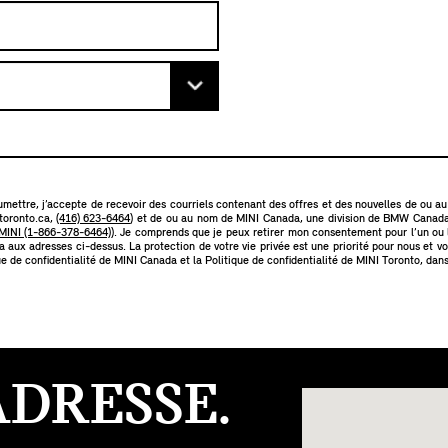
mettre, j’accepte de recevoir des courriels contenant des offres et des nouvelles de ou 
toronto.ca
,
(416) 623-6464
) et de ou au nom de MINI Canada, une division de BMW Canada 
INI (1-866-378-6464)
). Je comprends que je peux retirer mon consentement pour l’un ou
aux adresses ci-dessus. La protection de votre vie privée est une priorité pour nous et vo
ue de confidentialité de MINI Canada
et la
Politique de confidentialité de MINI Toronto
, dan
ADRESSE.