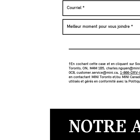
†En cochant cette case et en cliquant sur Sou
Toronto, ON, M4M 1B5,
charles.nguyen@mini
0C8,
customer.service@mini.ca
,
1-866-DRV-M
en contactant MINI Toronto et/ou MINI Canada 
utilisés et gérés en conformité avec la
Politiq
NOTRE 