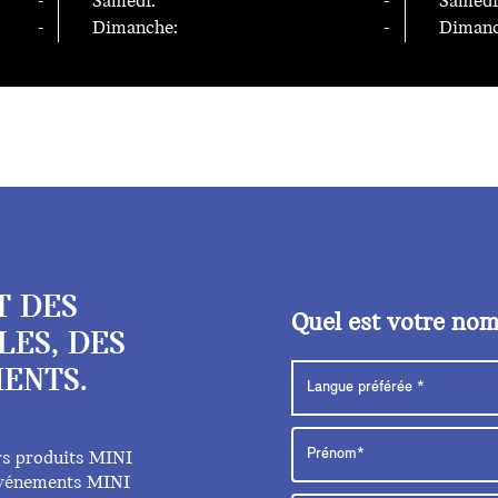
-
Samedi:
-
Samedi
-
Dimanche:
-
Dimanc
T DES
Quel est votre no
LES, DES
ENTS.
rs produits MINI
 événements MINI