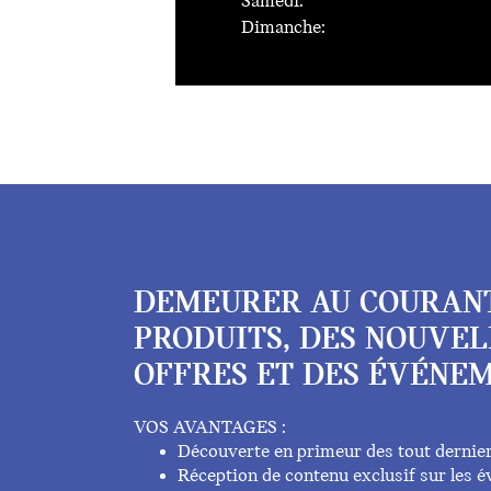
Samedi:
Dimanche:
DEMEURER AU COURAN
PRODUITS, DES NOUVEL
OFFRES ET DES ÉVÉNEM
VOS AVANTAGES :
Découverte en primeur des tout dernie
Réception de contenu exclusif sur les