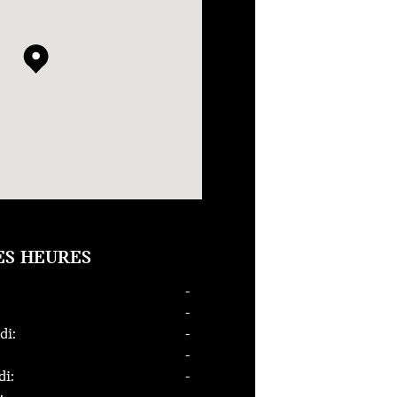
ES HEURES
-
-
di:
-
-
di:
-