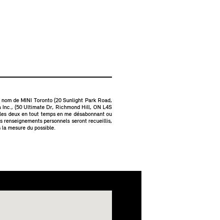
au nom de MINI Toronto (20 Sunlight Park Road,
Inc., (50 Ultimate Dr, Richmond Hill, ON L4S
 les deux en tout temps en me désabonnant ou
s renseignements personnels seront recueillis,
s la mesure du possible.