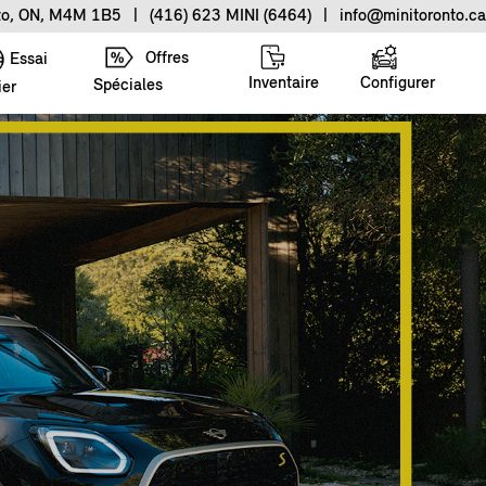
nto, ON, M4M 1B5
|
(416) 623 MINI (6464)
|
info@minitoronto.ca
Offres
Essai
Inventaire
Configurer
Spéciales
ier