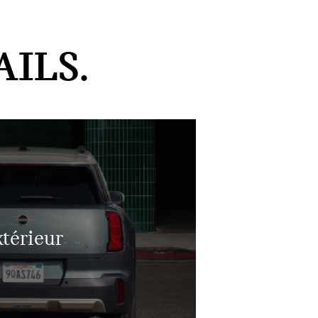
ILS.
térieur