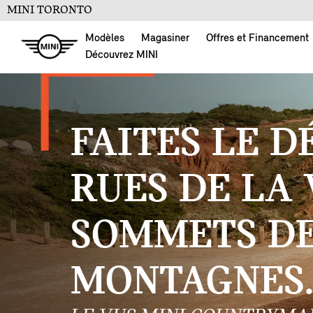
MINI TORONTO
Modèles
Magasiner
Offres et Financement
Découvrez MINI
FAITES LE D
RUES DE LA 
SOMMETS D
MONTAGNES