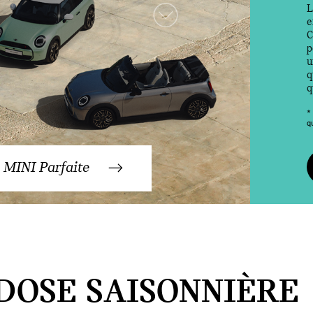
L
e
C
p
u
q
q
*
q
 MINI Parfaite
DOSE SAISONNIÈRE