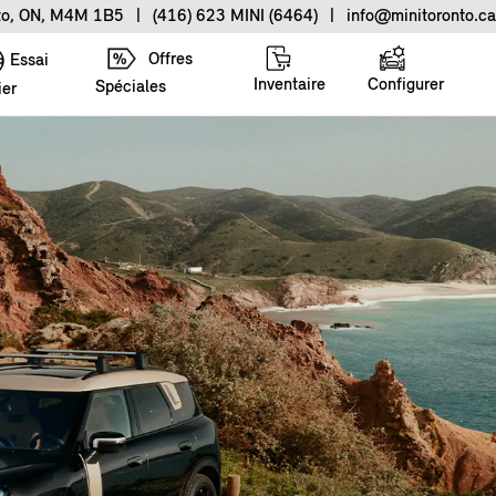
nto, ON, M4M 1B5
|
(416) 623 MINI (6464)
|
info@minitoronto.ca
Offres
Essai
Inventaire
Configurer
Spéciales
ier