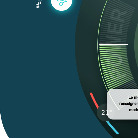
Le mo
renseignem
mode