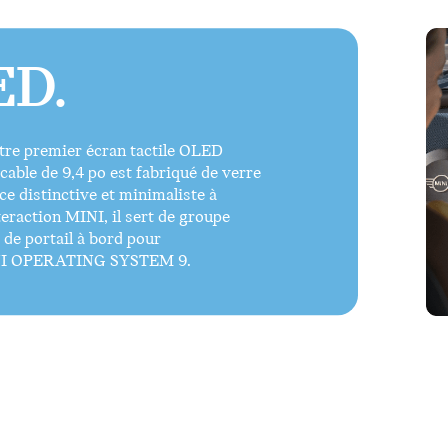
ED.
otre premier écran tactile OLED
ccable de 9,4 po est fabriqué de verre
e distinctive et minimaliste à
nteraction MINI, il sert de groupe
 de portail à bord pour
 MINI OPERATING SYSTEM 9.