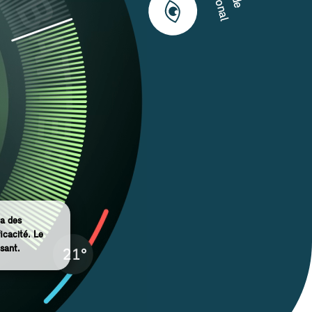
ra des
icacité. Le
sant.