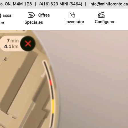
nto, ON, M4M 1B5
|
(416) 623 MINI (6464)
|
info@minitoronto.ca
Offres
Essai
Inventaire
Configurer
Spéciales
ier