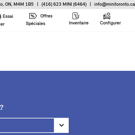
nto, ON, M4M 1B5
|
(416) 623 MINI (6464)
|
info@minitoronto.ca
Offres
Essai
Inventaire
Configurer
Spéciales
ier
m?