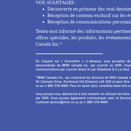
VOS AVANTAGES :
Découverte en primeur des tout dernie
Réception de contenu exclusif sur les
Réception de communications personna
Tenez-moi informé des informations pertinent
offres spéciales, les produits, les événemen
Canada Inc.*
En cliquant sur « Soumettre » ci-dessous, vous acceptez de
personnalisés de BMW Canada Inc. par courriel ou SMS. Vous
communications par courrier direct et par téléphone (s'il y a lieu).
*BMW Canada Inc., qui comprend les divisions de MINI Canada 
50 Ultimate Drive, Richmond Hill (Ontario) L4S 0C8 et peut êtr
ou au 1-866-378-6464. Pour en savoir plus, consultez www.mini.ca 
Vous pouvez vous désinscrire à tout moment en utilisant les liens
par SMS. Vous pouvez également communiquer avec le Service à
customer.service@mini.ca ou au 1-866-378-6464.