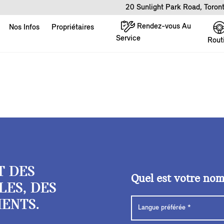
20 Sunlight Park Road, Toro
Rendez-vous Au
Nos Infos
Propriétaires
Service
Rout
T DES
Quel est votre no
LES, DES
ENTS.