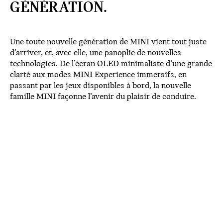
GÉNÉRATION.
Une toute nouvelle génération de MINI vient tout juste
d’arriver, et, avec elle, une panoplie de nouvelles
technologies. De l’écran OLED minimaliste d’une grande
clarté aux modes MINI Experience immersifs, en
passant par les jeux disponibles à bord, la nouvelle
famille MINI façonne l’avenir du plaisir de conduire.
ÉCRAN OLED.
La nouvelle famille MINI est dotée de notre premier
écran tactile OLED circulaire de l’industrie. Cet écran
impeccable de 9,4 po est fabriqué de verre de grande
qualité qui donne une apparence distinctive et